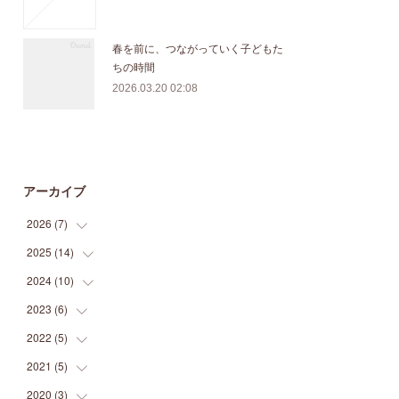
春を前に、つながっていく子どもた
ちの時間
2026.03.20 02:08
アーカイブ
2026
(
7
)
2025
(
14
(
1
)
)
(
3
)
2024
(
10
(
1
)
)
(
1
)
(
1
)
2023
(
6
)
(
1
)
(
1
)
(
1
)
(
1
)
2022
(
5
)
(
1
)
(
1
)
(
1
)
(
2
)
(
2
)
2021
(
5
)
(
2
)
(
1
)
(
1
)
(
2
)
(
1
)
2020
(
3
)
(
2
)