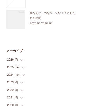
春を前に、つながっていく子どもた
ちの時間
2026.03.20 02:08
アーカイブ
2026
(
7
)
2025
(
14
(
1
)
)
(
3
)
2024
(
10
(
1
)
)
(
1
)
(
1
)
2023
(
6
)
(
1
)
(
1
)
(
1
)
(
1
)
2022
(
5
)
(
1
)
(
1
)
(
1
)
(
2
)
(
2
)
2021
(
5
)
(
2
)
(
1
)
(
1
)
(
2
)
(
1
)
2020
(
3
)
(
2
)