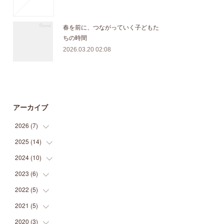
春を前に、つながっていく子どもた
ちの時間
2026.03.20 02:08
アーカイブ
2026
(
7
)
2025
(
14
(
1
)
)
(
3
)
2024
(
10
(
1
)
)
(
1
)
(
1
)
2023
(
6
)
(
1
)
(
1
)
(
1
)
(
1
)
2022
(
5
)
(
1
)
(
1
)
(
1
)
(
2
)
(
2
)
2021
(
5
)
(
2
)
(
1
)
(
1
)
(
2
)
(
1
)
2020
(
3
)
(
2
)