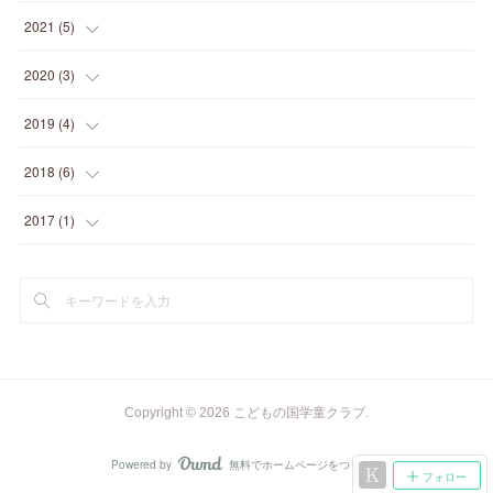
(
1
)
(
1
)
(
2
)
(
2
)
(
2
)
2021
(
5
)
(
1
)
(
1
)
(
2
)
(
1
)
(
2
)
2020
(
3
)
(
1
)
(
2
)
(
1
)
(
2
)
(
1
)
(
1
)
2019
(
4
)
(
1
)
(
3
)
(
1
)
(
1
)
(
1
)
2018
(
6
)
(
3
)
(
1
)
(
1
)
(
1
)
(
4
)
2017
(
1
)
(
1
)
(
1
)
(
2
)
(
1
)
(
1
)
(
1
)
(
2
)
Copyright ©
2026
こどもの国学童クラブ
.
Powered by
無料でホームページをつくろう
AmebaOwnd
フォロー