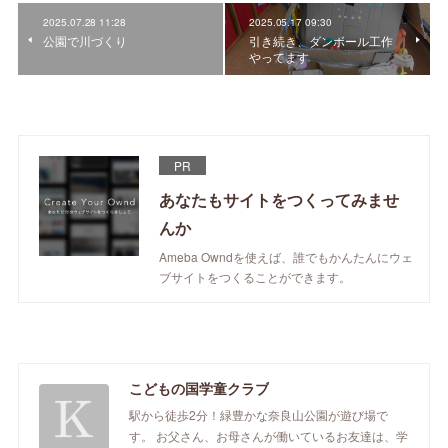
2025.07.28 11:28
2025.05.17 09:30
公園で川づくり
引き続き、ダンボール工作
やってます
PR
あなたもサイトをつくってみませ
んか
Ameba Owndを使えば、誰でもかんたんにウェ
ブサイトをつくることができます。
こどもの国学童クラブ
駅から徒歩2分！緑豊かな奈良山公園が遊び場で
す。 お父さん、お母さんが働いているお友達は、学