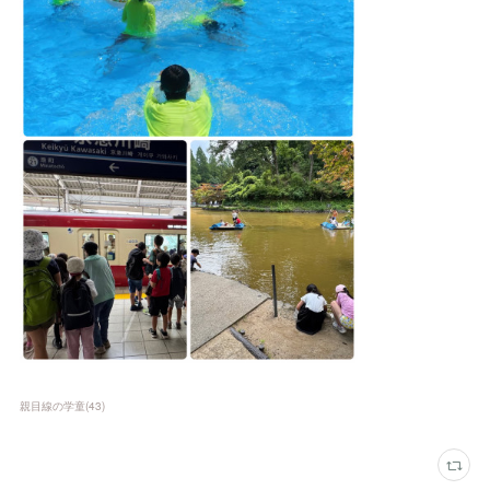
親目線の学童
(
43
)