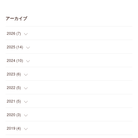
アーカイブ
2026
(
7
)
(
1
)
2025
(
14
)
(
3
)
(
1
)
2024
(
10
)
(
1
)
(
1
)
(
1
)
2023
(
6
)
(
1
)
(
1
)
(
1
)
(
1
)
2022
(
5
)
(
1
)
(
1
)
(
2
)
(
2
)
(
2
)
2021
(
5
)
(
1
)
(
1
)
(
2
)
(
1
)
(
2
)
2020
(
3
)
(
1
)
(
2
)
(
1
)
(
2
)
(
1
)
(
1
)
2019
(
4
)
(
1
)