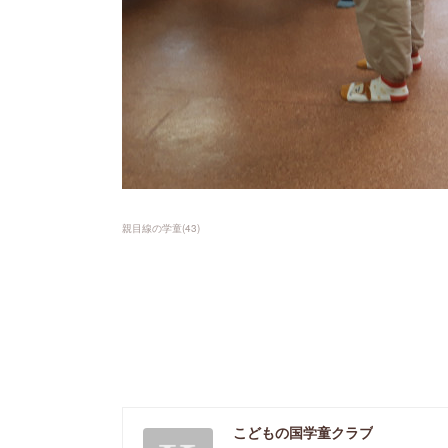
親目線の学童
(
43
)
こどもの国学童クラブ