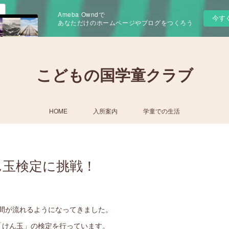
Ameba Owndで
今す
あなただけのホームページやブログをつくろう
こどもの国学童クラブ
HOME
入所案内
学童での生活
ん玉検定に挑戦！
間が流れるようになってきました。
「けん玉」の検定を行っています。