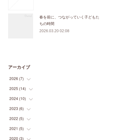
春を前に、つながっていく子どもた
ちの時間
2026.03.20 02:08
アーカイブ
2026
(
7
)
2025
(
14
(
1
)
)
(
3
)
2024
(
10
(
1
)
)
(
1
)
(
1
)
2023
(
6
)
(
1
)
(
1
)
(
1
)
(
1
)
2022
(
5
)
(
1
)
(
1
)
(
1
)
(
2
)
(
2
)
2021
(
5
)
(
2
)
(
1
)
(
1
)
(
2
)
(
1
)
2020
(
3
)
(
2
)